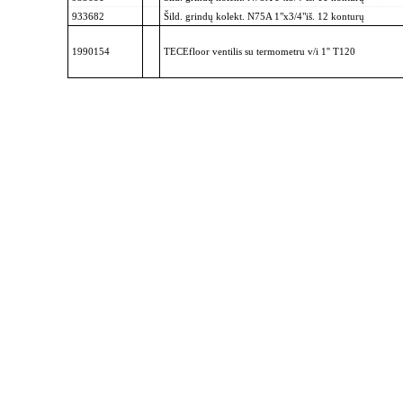
933682
Šild. grindų kolekt. N75A 1"x3/4"iš. 12 konturų
1990154
TECEfloor ventilis su termometru v/i 1'' T120