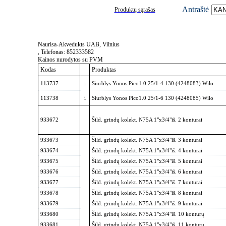
Antraštė
Produktų sąrašas
Naurisa-Akvedukts UAB, Vilnius
, Telefonas: 852333582
Kainos nurodytos su PVM
Kodas
Produktas
113737
i
Siurblys Yonos Pico1.0 25/1-4 130 (4248083) Wilo
113738
i
Siurblys Yonos Pico1.0 25/1-6 130 (4248085) Wilo
933672
Šild. grindų kolekt. N75A 1"x3/4"iš. 2 konturai
933673
Šild. grindų kolekt. N75A 1"x3/4"iš. 3 konturai
933674
Šild. grindų kolekt. N75A 1"x3/4"iš. 4 konturai
933675
Šild. grindų kolekt. N75A 1"x3/4"iš. 5 konturai
933676
Šild. grindų kolekt. N75A 1"x3/4"iš. 6 konturai
933677
Šild. grindų kolekt. N75A 1"x3/4"iš. 7 konturai
933678
Šild. grindų kolekt. N75A 1"x3/4"iš. 8 konturai
933679
Šild. grindų kolekt. N75A 1"x3/4"iš. 9 konturai
933680
Šild. grindų kolekt. N75A 1"x3/4"iš. 10 konturų
933681
Šild. grindų kolekt. N75A 1"x3/4"iš. 11 konturų