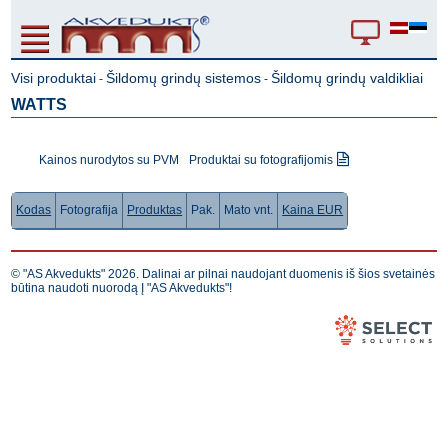
Visi produktai
Šildomų grindų sistemos
Šildomų grindų valdikliai
-
-
WATTS
Kainos nurodytos su PVM
Produktai su fotografijomis
Kodas
Fotografija
Produktas
Pak.
Mato vnt.
Kaina EUR
© "AS Akvedukts" 2026. Dalinai ar pilnai naudojant duomenis iš šios svetainės
būtina naudoti nuorodą Į "AS Akvedukts"!