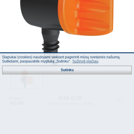
Slapukai (cookies) naudojami siekiant pagerinti mūsų svetainės našumą.
Sutikdami, paspauskite mygtuką „Sutinku“.
Sužinoti plačiau
Sutinku
9.92 EUR
Kodas :
491248
(Kainos nurodytos su PVM)