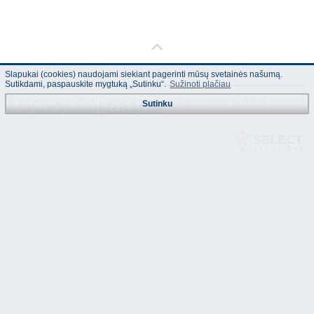
Slapukai (cookies) naudojami siekiant pagerinti mūsų svetainės našumą.
Sutikdami, paspauskite mygtuką „Sutinku“.
Sužinoti plačiau
© "AS Akvedukts" 2026. Dalinai ar pilnai naudojant duomenis iš šios svetainės
Sutinku
būtina naudoti nuorodą Į "AS Akvedukts"!