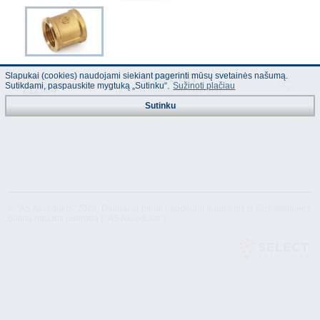
Slapukai (cookies) naudojami siekiant pagerinti mūsų svetainės našumą.
1.12 EUR
Kodas :
Sutikdami, paspauskite mygtuką „Sutinku“.
Sužinoti plačiau
212504
(Kainos nurodytos su PVM)
Sutinku
© "AS Akvedukts" 2026. Dalinai ar pilnai naudojant duomenis iš šios svetainės
būtina naudoti nuorodą Į "AS Akvedukts"!