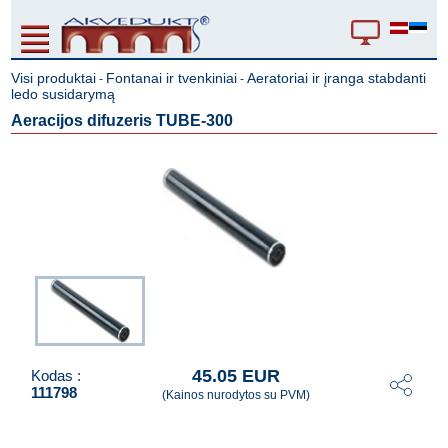
Visi produktai
Fontanai ir tvenkiniai
Aeratoriai ir įranga stabdanti
-
-
ledo susidarymą
Aeracijos difuzeris TUBE-300
45.05 EUR
Kodas :
111798
(Kainos nurodytos su PVM)