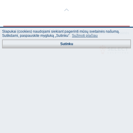
Slapukai (cookies) naudojami siekiant pagerinti mūsų svetainės našumą.
© "AS Akvedukts" 2026. Dalinai ar pilnai naudojant duomenis iš šios svetainės
Sutikdami, paspauskite mygtuką „Sutinku“.
Sužinoti plačiau
būtina naudoti nuorodą Į "AS Akvedukts"!
Sutinku