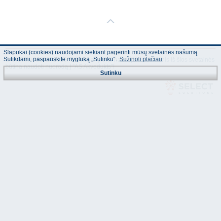
Slapukai (cookies) naudojami siekiant pagerinti mūsų svetainės našumą.
Sutikdami, paspauskite mygtuką „Sutinku“.
Sužinoti plačiau
© "AS Akvedukts" 2026. Dalinai ar pilnai naudojant duomenis iš šios svetainės
būtina naudoti nuorodą Į "AS Akvedukts"!
Sutinku