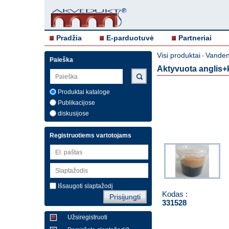
Pradžia
E-parduotuvė
Partneriai
Visi produktai
Vandens
-
Paieška
Aktyvuota anglis+k
Produktai kataloge
Publikacijose
diskusijose
Registruotiems vartotojams
Išsaugoti slaptažodį
Kodas :
331528
Užsiregistruoti