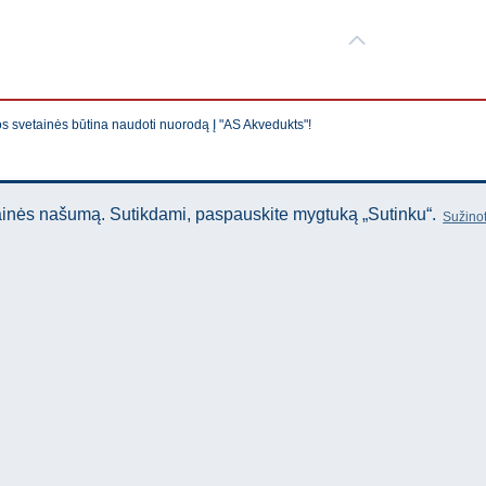
os svetainės būtina naudoti nuorodą Į "AS Akvedukts"!
tainės našumą. Sutikdami, paspauskite mygtuką „Sutinku“.
Sužinot