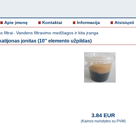
Apie įmonę
Kontaktai
Informacija
Atsisiųsti
 filtrai
Vandens filtravimo medžiagos ir kita įranga
-
atijonas jonitas (10'' elemento užpildas)
3.84 EUR
(Kainos nurodytos su PVM)