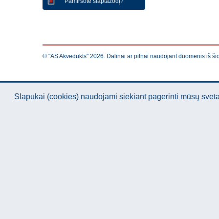
Pamiršote slaptažodį?
© "AS Akvedukts" 2026. Dalinai ar pilnai naudojant duomenis iš ši
Slapukai (cookies) naudojami siekiant pagerinti mūsų sve