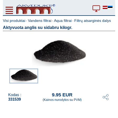
Visi produktai
Vandens filtrai
Aqua filtrai
Filtrų atsarginės dalys
-
-
-
Aktyvuota anglis su sidabru kilogr.
9.95 EUR
Kodas :
331539
(Kainos nurodytos su PVM)