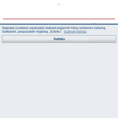
© "AS Akvedukts" 2026. Dalinai ar pilnai naudojant duomenis iš šios svetainės
Slapukai (cookies) naudojami siekiant pagerinti mūsų svetainės našumą.
būtina naudoti nuorodą Į "AS Akvedukts"!
Sutikdami, paspauskite mygtuką „Sutinku“.
Sužinoti plačiau
Sutinku