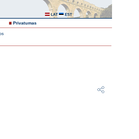
LAT
EST
Privatumas
os