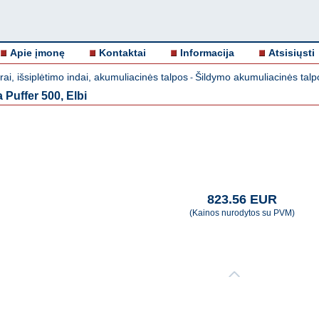
Apie įmonę
Kontaktai
Informacija
Atsisiųsti
rai, išsiplėtimo indai, akumuliacinės talpos
Šildymo akumuliacinės talp
-
 Puffer 500, Elbi
823.56 EUR
(Kainos nurodytos su PVM)