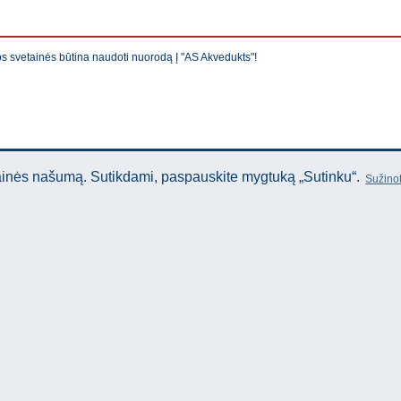
os svetainės būtina naudoti nuorodą Į "AS Akvedukts"!
tainės našumą. Sutikdami, paspauskite mygtuką „Sutinku“.
Sužinot