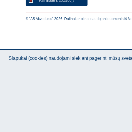
Pamiršote slaptažodį?
© "AS Akvedukts" 2026. Dalinai ar pilnai naudojant duomenis iš ši
Slapukai (cookies) naudojami siekiant pagerinti mūsų sve