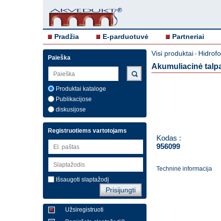
Pradžia
E-parduotuvė
Partneriai
Visi produktai
Hidrofo
-
Paieška
Akumuliacinė talpa
Produktai kataloge
Publikacijose
diskusijose
Registruotiems vartotojams
Kodas :
956099
Techninė informacija
Išsaugoti slaptažodį
Užsiregistruoti