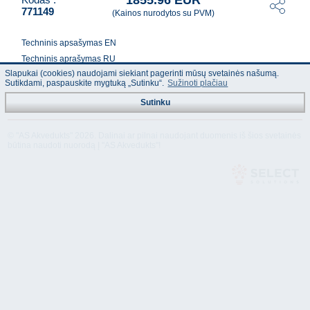
1855.96 EUR
771149
(Kainos nurodytos su PVM)
Techninis apsašymas EN
T
echninis aprašymas RU
Slapukai (cookies) naudojami siekiant pagerinti mūsų svetainės našumą.
Sutikdami, paspauskite mygtuką „Sutinku“.
Sužinoti plačiau
Sutinku
© "AS Akvedukts" 2026. Dalinai ar pilnai naudojant duomenis iš šios svetainės
būtina naudoti nuorodą Į "AS Akvedukts"!