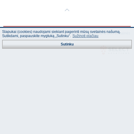
Slapukai (cookies) naudojami siekiant pagerinti mūsų svetainės našumą.
© "AS Akvedukts" 2026. Dalinai ar pilnai naudojant duomenis iš šios svetainės
Sutikdami, paspauskite mygtuką „Sutinku“.
Sužinoti plačiau
būtina naudoti nuorodą Į "AS Akvedukts"!
Sutinku