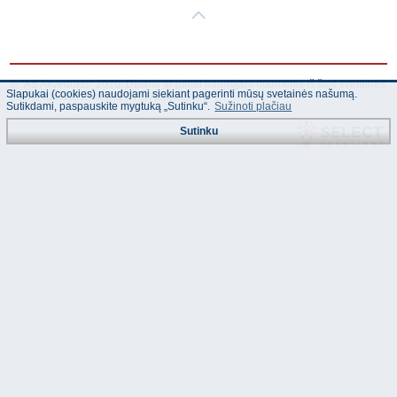
© "AS Akvedukts" 2026. Dalinai ar pilnai naudojant duomenis iš šios svetainės
Slapukai (cookies) naudojami siekiant pagerinti mūsų svetainės našumą.
būtina naudoti nuorodą Į "AS Akvedukts"!
Sutikdami, paspauskite mygtuką „Sutinku“.
Sužinoti plačiau
Sutinku