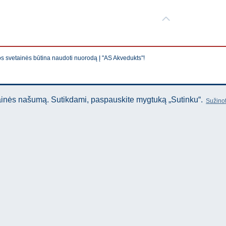
os svetainės būtina naudoti nuorodą Į "AS Akvedukts"!
tainės našumą. Sutikdami, paspauskite mygtuką „Sutinku“.
Sužinot