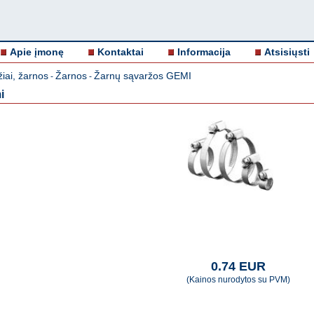
Apie įmonę
Kontaktai
Informacija
Atsisiųsti
iai, žarnos
Žarnos
Žarnų sąvaržos GEMI
-
-
i
0.74 EUR
(Kainos nurodytos su PVM)