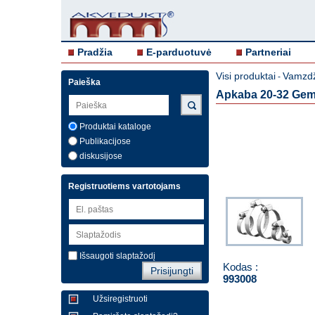
Pradžia
E-parduotuvė
Partneriai
Visi produktai
Vamzdž
-
Paieška
Apkaba 20-32 Gem
Produktai kataloge
Publikacijose
diskusijose
Registruotiems vartotojams
Išsaugoti slaptažodį
Kodas :
993008
Užsiregistruoti