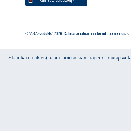
Pamiršote slaptažodį?
© "AS Akvedukts" 2026. Dalinai ar pilnai naudojant duomenis iš ši
Slapukai (cookies) naudojami siekiant pagerinti mūsų sve