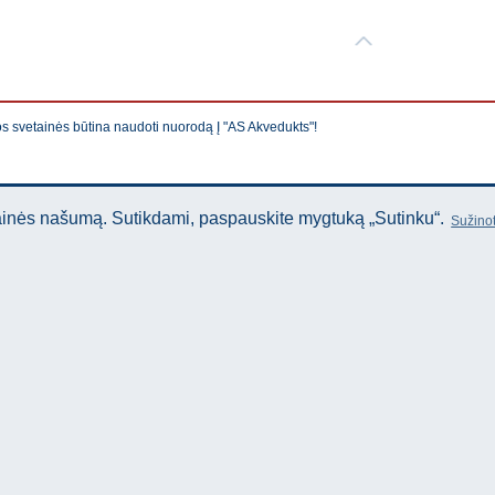
os svetainės būtina naudoti nuorodą Į "AS Akvedukts"!
tainės našumą. Sutikdami, paspauskite mygtuką „Sutinku“.
Sužinot