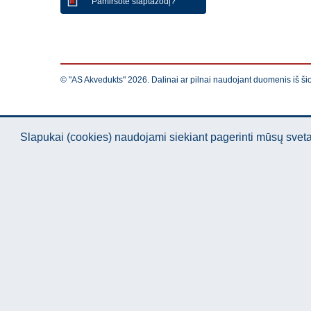
Pamiršote slaptažodį?
© "AS Akvedukts" 2026. Dalinai ar pilnai naudojant duomenis iš ši
Slapukai (cookies) naudojami siekiant pagerinti mūsų sve