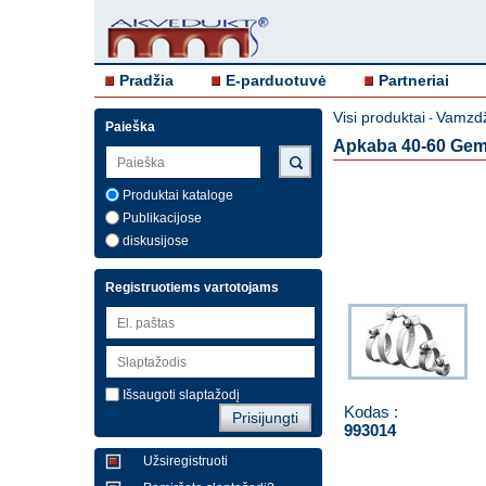
Pradžia
E-parduotuvė
Partneriai
Visi produktai
Vamzdž
-
Paieška
Apkaba 40-60 Gem
Produktai kataloge
Publikacijose
diskusijose
Registruotiems vartotojams
Išsaugoti slaptažodį
Kodas :
993014
Užsiregistruoti