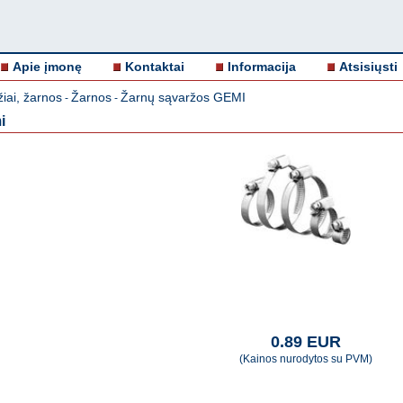
Apie įmonę
Kontaktai
Informacija
Atsisiųsti
iai, žarnos
Žarnos
Žarnų sąvaržos GEMI
-
-
i
0.89 EUR
(Kainos nurodytos su PVM)