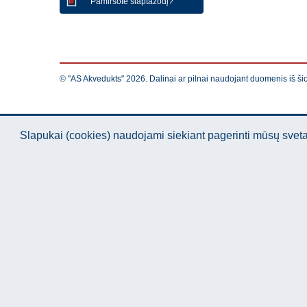
Pamiršote slaptažodį?
© "AS Akvedukts" 2026. Dalinai ar pilnai naudojant duomenis iš ši
Slapukai (cookies) naudojami siekiant pagerinti mūsų sve