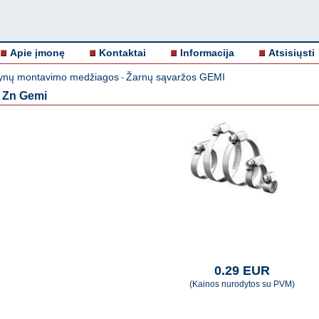
Apie įmonę
Kontaktai
Informacija
Atsisiųsti
nų montavimo medžiagos
Žarnų sąvaržos GEMI
-
 Zn Gemi
0.29 EUR
(Kainos nurodytos su PVM)