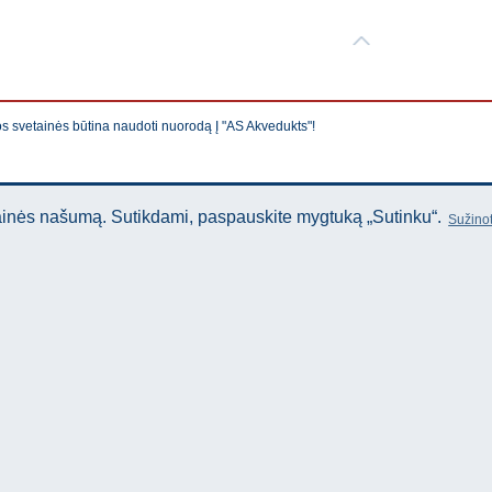
os svetainės būtina naudoti nuorodą Į "AS Akvedukts"!
tainės našumą. Sutikdami, paspauskite mygtuką „Sutinku“.
Sužinot