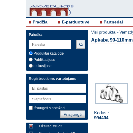
Pradžia
E-parduotuvė
Partneriai
Visi produktai
Vamzdy
-
Paieška
Apkaba 90-110mm
Produktai kataloge
Publikacijose
diskusijose
Registruotiems vartotojams
Išsaugoti slaptažodį
Kodas :
994404
Užsiregistruoti