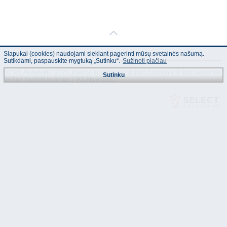
Slapukai (cookies) naudojami siekiant pagerinti mūsų svetainės našumą.
Sutikdami, paspauskite mygtuką „Sutinku“.
Sužinoti plačiau
© "AS Akvedukts" 2026. Dalinai ar pilnai naudojant duomenis iš šios svetainės
Sutinku
būtina naudoti nuorodą Į "AS Akvedukts"!