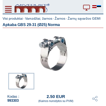
Visi produktai
Vamzdžiai, žarnos
Žarnos
Žarnų sąvaržos GEMI
-
-
-
Apkaba GBS 29-31 (Ø25) Norma
2.50 EUR
Kodas :
993303
(Kainos nurodytos su PVM)