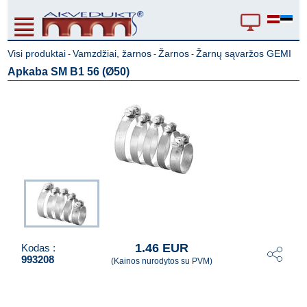
Visi produktai
Vamzdžiai, žarnos
Žarnos
Žarnų sąvaržos GEMI
-
-
-
Apkaba SM B1 56 (Ø50)
1.46 EUR
Kodas :
993208
(Kainos nurodytos su PVM)