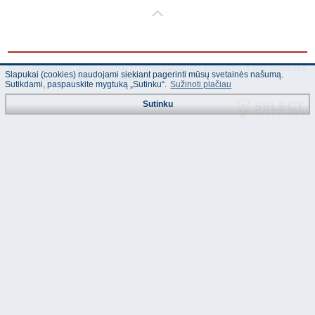
© "AS Akvedukts" 2026. Dalinai ar pilnai naudojant duomenis iš šios svetainės
Slapukai (cookies) naudojami siekiant pagerinti mūsų svetainės našumą.
būtina naudoti nuorodą Į "AS Akvedukts"!
Sutikdami, paspauskite mygtuką „Sutinku“.
Sužinoti plačiau
Sutinku