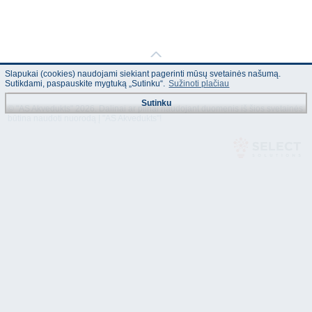
Slapukai (cookies) naudojami siekiant pagerinti mūsų svetainės našumą.
Sutikdami, paspauskite mygtuką „Sutinku“.
Sužinoti plačiau
Sutinku
© "AS Akvedukts" 2026. Dalinai ar pilnai naudojant duomenis iš šios svetainės
būtina naudoti nuorodą Į "AS Akvedukts"!