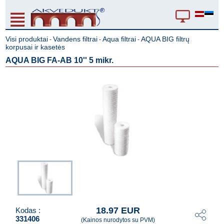
Visi produktai
Vandens filtrai
Aqua filtrai
AQUA BIG filtrų
-
-
-
korpusai ir kasetės
AQUA BIG FA-AB 10'' 5 mikr.
18.97 EUR
Kodas :
331406
(Kainos nurodytos su PVM)