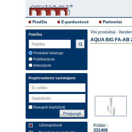
Pradžia
E-parduotuvė
Partneriai
Visi produktai
Vandens
-
Paieška
AQUA BIG FA-AB 20
Produktai kataloge
Publikacijose
diskusijose
Registruotiems vartotojams
Išsaugoti slaptažodį
Kodas :
Užsiregistruoti
331409