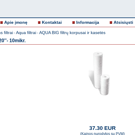
Apie įmonę
Kontaktai
Informacija
Atsisiųsti
 filtrai
Aqua filtrai
AQUA BIG filtrų korpusai ir kasetės
-
-
''- 10mikr.
37.30 EUR
(Kainos nurodytos su PVM)