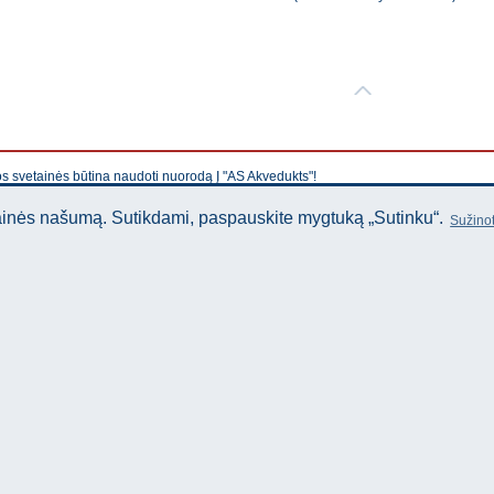
os svetainės būtina naudoti nuorodą Į "AS Akvedukts"!
tainės našumą. Sutikdami, paspauskite mygtuką „Sutinku“.
Sužinot