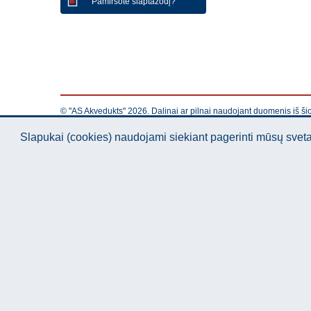
Pamiršote slaptažodį?
© "AS Akvedukts" 2026. Dalinai ar pilnai naudojant duomenis iš ši
Slapukai (cookies) naudojami siekiant pagerinti mūsų sve