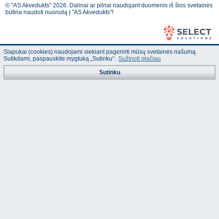
© "AS Akvedukts" 2026. Dalinai ar pilnai naudojant duomenis iš šios svetainės
būtina naudoti nuorodą Į "AS Akvedukts"!
Slapukai (cookies) naudojami siekiant pagerinti mūsų svetainės našumą.
Sutikdami, paspauskite mygtuką „Sutinku“.
Sužinoti plačiau
Sutinku