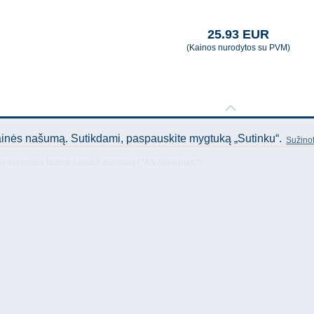
25.93 EUR
(Kainos nurodytos su PVM)
tainės našumą. Sutikdami, paspauskite mygtuką „Sutinku“.
Sužinot
os svetainės būtina naudoti nuorodą Į "AS Akvedukts"!