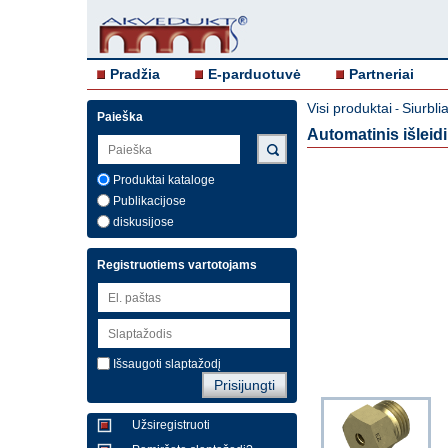
Pradžia
E-parduotuvė
Partneriai
Visi produktai
Siurblia
-
Paieška
Automatinis išleid
Produktai kataloge
Publikacijose
diskusijose
Registruotiems vartotojams
Išsaugoti slaptažodį
Užsiregistruoti