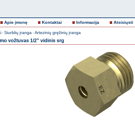
Apie įmonę
Kontaktai
Informacija
Atsisiųsti
i
Siurblių įranga
Artezinių gręžinių įranga
-
-
imo vožtuvas 1/2" vidinis srg