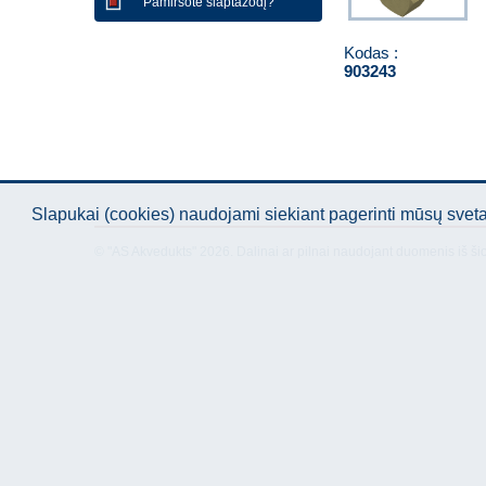
Pamiršote slaptažodį?
Kodas :
903243
Slapukai (cookies) naudojami siekiant pagerinti mūsų sve
© "AS Akvedukts" 2026. Dalinai ar pilnai naudojant duomenis iš ši