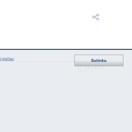
i plačiau
Sutinku