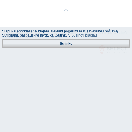
Slapukai (cookies) naudojami siekiant pagerinti mūsų svetainės našumą.
© "AS Akvedukts" 2026. Dalinai ar pilnai naudojant duomenis iš šios svetainės
Sutikdami, paspauskite mygtuką „Sutinku“.
Sužinoti plačiau
būtina naudoti nuorodą Į "AS Akvedukts"!
Sutinku