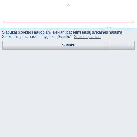
© "AS Akvedukts" 2026. Dalinai ar pilnai naudojant duomenis iš šios svetainės
Slapukai (cookies) naudojami siekiant pagerinti mūsų svetainės našumą.
būtina naudoti nuorodą Į "AS Akvedukts"!
Sutikdami, paspauskite mygtuką „Sutinku“.
Sužinoti plačiau
Sutinku