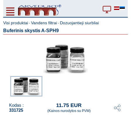
Visi produktai
Vandens filtrai
Dozuojantieji siurbliai
-
-
Buferinis skystis A-SPH9
11.75 EUR
Kodas :
331725
(Kainos nurodytos su PVM)