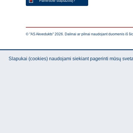
Pamiršote slaptažodį?
© "AS Akvedukts" 2026. Dalinai ar pilnai naudojant duomenis iš ši
Slapukai (cookies) naudojami siekiant pagerinti mūsų sve