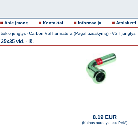
Apie įmonę
Kontaktai
Informacija
Atsisiųsti
iekio jungtys
Carbon VSH armatūra (Pagal užsakymą)
VSH jungtys
-
-
5x35 vid. - iš.
8.19 EUR
(Kainos nurodytos su PVM)