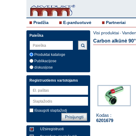
Pradžia
E-parduotuvė
Partneriai
Visi produktai
Vandent
-
Paieška
Carbon alkūnė 90° 3
Produktai kataloge
Publikacijose
diskusijose
Registruotiems vartotojams
Išsaugoti slaptažodį
Kodas :
6201679
Užsiregistruoti