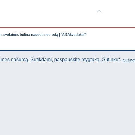
os svetainės būtina naudoti nuorodą Į "AS Akvedukts"!
tainės našumą. Sutikdami, paspauskite mygtuką „Sutinku“.
Sužinot