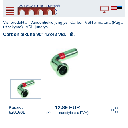
Visi produktai
Vandentiekio jungtys
Carbon VSH armatūra (Pagal
-
-
užsakymą)
VSH jungtys
-
Carbon alkūnė 90° 42x42 vid. - iš.
12.89 EUR
Kodas :
6201681
(Kainos nurodytos su PVM)