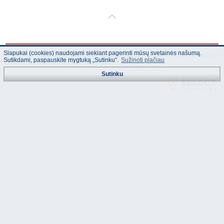
Slapukai (cookies) naudojami siekiant pagerinti mūsų svetainės našumą.
© "AS Akvedukts" 2026. Dalinai ar pilnai naudojant duomenis iš šios svetainės
Sutikdami, paspauskite mygtuką „Sutinku“.
Sužinoti plačiau
būtina naudoti nuorodą Į "AS Akvedukts"!
Sutinku