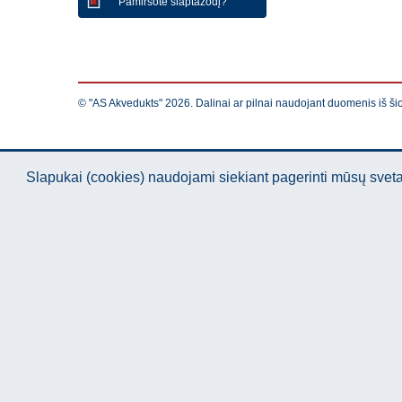
Pamiršote slaptažodį?
© "AS Akvedukts" 2026. Dalinai ar pilnai naudojant duomenis iš ši
Slapukai (cookies) naudojami siekiant pagerinti mūsų sve