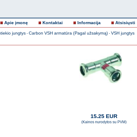
Apie įmonę
Kontaktai
Informacija
Atsisiųsti
iekio jungtys
Carbon VSH armatūra (Pagal užsakymą)
VSH jungtys
-
-
15.25 EUR
(Kainos nurodytos su PVM)