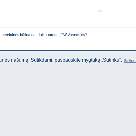
os svetainės būtina naudoti nuorodą Į "AS Akvedukts"!
tainės našumą. Sutikdami, paspauskite mygtuką „Sutinku“.
Sužinot