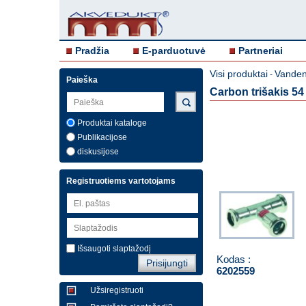
Pradžia
E-parduotuvė
Partneriai
Visi produktai
Vandent
-
Paieška
Carbon trišakis 54
Produktai kataloge
Publikacijose
diskusijose
Registruotiems vartotojams
Išsaugoti slaptažodį
Kodas :
6202559
Užsiregistruoti