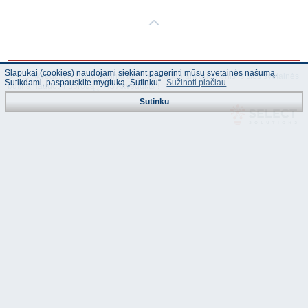
Slapukai (cookies) naudojami siekiant pagerinti mūsų svetainės našumą.
© "AS Akvedukts" 2026. Dalinai ar pilnai naudojant duomenis iš šios svetainės
Sutikdami, paspauskite mygtuką „Sutinku“.
Sužinoti plačiau
būtina naudoti nuorodą Į "AS Akvedukts"!
Sutinku