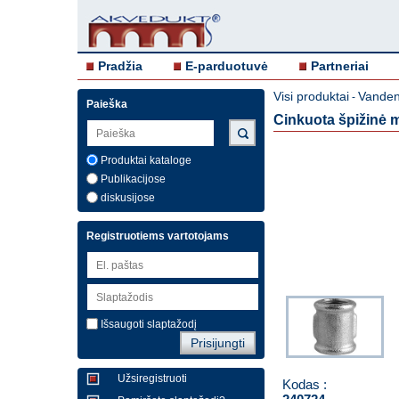
Pradžia
E-parduotuvė
Partneriai
Visi produktai
Vandent
-
Paieška
Cinkuota špižinė m
Produktai kataloge
Publikacijose
diskusijose
Registruotiems vartotojams
Išsaugoti slaptažodį
Užsiregistruoti
Kodas :