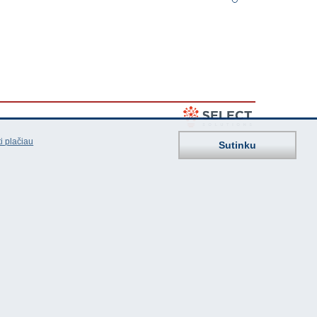
i plačiau
Sutinku