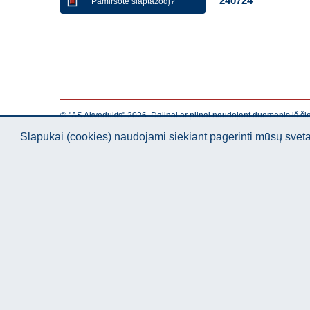
240724
Pamiršote slaptažodį?
© "AS Akvedukts" 2026. Dalinai ar pilnai naudojant duomenis iš ši
Slapukai (cookies) naudojami siekiant pagerinti mūsų sve