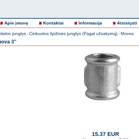
Apie įmonę
Kontaktai
Informacija
Atsisiųsti
iekio jungtys
Cinkuotos špižinės jungtys (Pagal užsakymą)
Movos
-
-
ova 3''
15.37 EUR