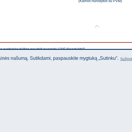
(Kainos nurodytos su PVM)
os svetainės būtina naudoti nuorodą Į "AS Akvedukts"!
tainės našumą. Sutikdami, paspauskite mygtuką „Sutinku“.
Sužinot