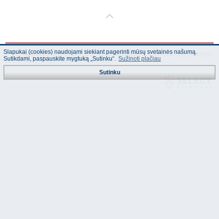
Slapukai (cookies) naudojami siekiant pagerinti mūsų svetainės našumą.
© "AS Akvedukts" 2026. Dalinai ar pilnai naudojant duomenis iš šios svetainės
Sutikdami, paspauskite mygtuką „Sutinku“.
Sužinoti plačiau
būtina naudoti nuorodą Į "AS Akvedukts"!
Sutinku