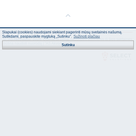
Slapukai (cookies) naudojami siekiant pagerinti mūsų svetainės našumą.
Sutikdami, paspauskite mygtuką „Sutinku“.
Sužinoti plačiau
© "AS Akvedukts" 2026. Dalinai ar pilnai naudojant duomenis iš šios svetainės
būtina naudoti nuorodą Į "AS Akvedukts"!
Sutinku