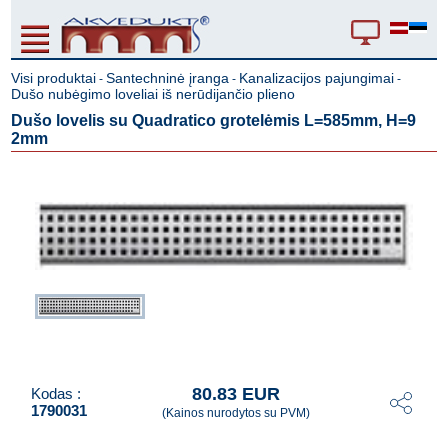
Visi produktai
Santechninė įranga
Kanalizacijos pajungimai
-
-
-
Dušo nubėgimo loveliai iš nerūdijančio plieno
Dušo lovelis su Quadratico grotelėmis L=585mm, H=9
2mm
80.83 EUR
Kodas :
1790031
(Kainos nurodytos su PVM)