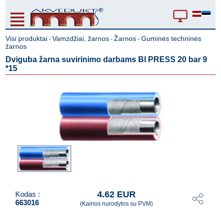
Visi produktai
Vamzdžiai, žarnos
Žarnos
Guminės techninės
-
-
-
žarnos
Dviguba žarna suvirinimo darbams BI PRESS 20 bar 9
*15
4.62 EUR
Kodas :
663016
(Kainos nurodytos su PVM)