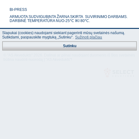
BI-PRESS
ARMUOTA SUDVIGUBINTA ŽARNA SKIRTA SUVIRINIMO DARBAMS.
DARBINĖ TEMPERATŪRA NUO-25*C IKI 80*C.
Slapukai (cookies) naudojami siekiant pagerinti mūsų svetainės našumą.
Sutikdami, paspauskite mygtuką „Sutinku“.
Sužinoti plačiau
Sutinku
© "AS Akvedukts" 2026. Dalinai ar pilnai naudojant duomenis iš šios svetainės
būtina naudoti nuorodą Į "AS Akvedukts"!