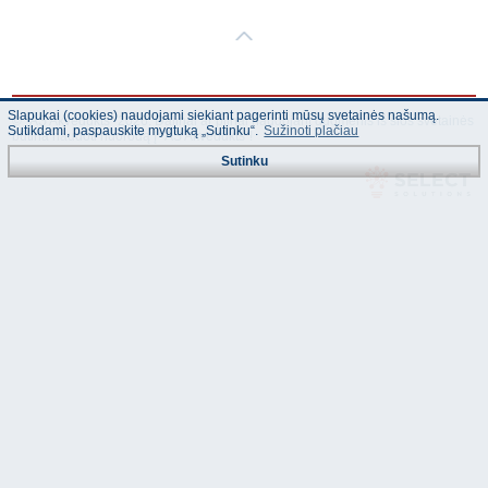
Slapukai (cookies) naudojami siekiant pagerinti mūsų svetainės našumą.
© "AS Akvedukts" 2026. Dalinai ar pilnai naudojant duomenis iš šios svetainės
Sutikdami, paspauskite mygtuką „Sutinku“.
Sužinoti plačiau
būtina naudoti nuorodą Į "AS Akvedukts"!
Sutinku