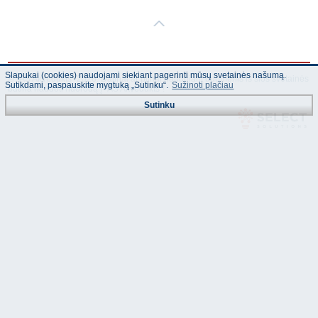
Slapukai (cookies) naudojami siekiant pagerinti mūsų svetainės našumą.
© "AS Akvedukts" 2026. Dalinai ar pilnai naudojant duomenis iš šios svetainės
Sutikdami, paspauskite mygtuką „Sutinku“.
Sužinoti plačiau
būtina naudoti nuorodą Į "AS Akvedukts"!
Sutinku