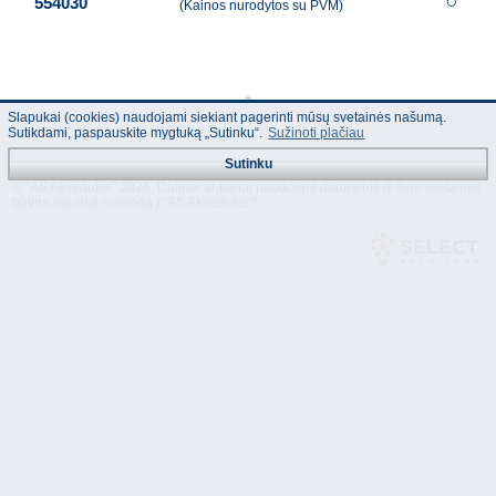
554030
(Kainos nurodytos su PVM)
Slapukai (cookies) naudojami siekiant pagerinti mūsų svetainės našumą.
Sutikdami, paspauskite mygtuką „Sutinku“.
Sužinoti plačiau
Sutinku
© "AS Akvedukts" 2026. Dalinai ar pilnai naudojant duomenis iš šios svetainės
būtina naudoti nuorodą Į "AS Akvedukts"!