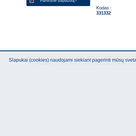
Pamiršote slaptažodį?
Kodas :
331332
Slapukai (cookies) naudojami siekiant pagerinti mūsų sve
© "AS Akvedukts" 2026. Dalinai ar pilnai naudojant duomenis iš ši