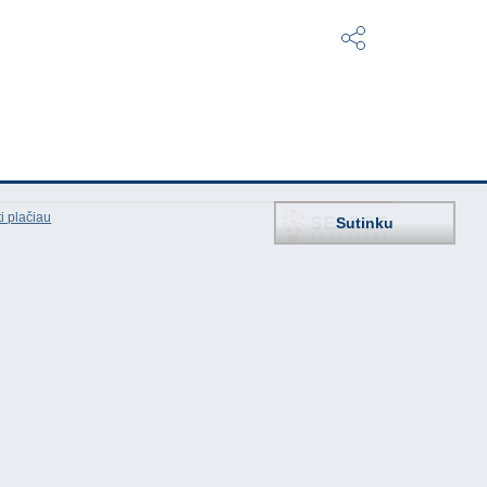
i plačiau
Sutinku