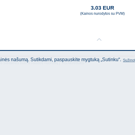
3.03 EUR
(Kainos nurodytos su PVM)
tainės našumą. Sutikdami, paspauskite mygtuką „Sutinku“.
Sužinot
os svetainės būtina naudoti nuorodą Į "AS Akvedukts"!