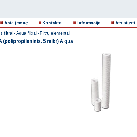
Apie įmonę
Kontaktai
Informacija
Atsisiųsti
 filtrai
Aqua filtrai
Filtrų elementai
-
-
A (polipropileninis, 5 mikr) A qua