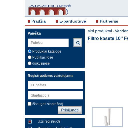
Pradžia
E-parduotuvė
Partneriai
Visi produktai
Vandens
-
Paieška
Filtro kasetė 10'' F
Produktai kataloge
Publikacijose
diskusijose
Registruotiems vartotojams
Išsaugoti slaptažodį
Užsiregistruoti