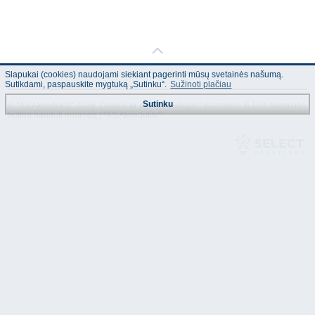
Slapukai (cookies) naudojami siekiant pagerinti mūsų svetainės našumą.
Sutikdami, paspauskite mygtuką „Sutinku“.
Sužinoti plačiau
Sutinku
© "AS Akvedukts" 2026. Dalinai ar pilnai naudojant duomenis iš šios svetainės
būtina naudoti nuorodą Į "AS Akvedukts"!