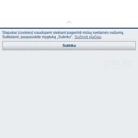
Slapukai (cookies) naudojami siekiant pagerinti mūsų svetainės našumą.
Sutikdami, paspauskite mygtuką „Sutinku“.
Sužinoti plačiau
Sutinku
© "AS Akvedukts" 2026. Dalinai ar pilnai naudojant duomenis iš šios svetainės
būtina naudoti nuorodą Į "AS Akvedukts"!