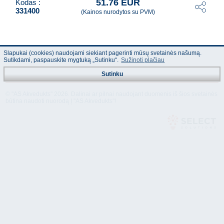
51.76 EUR
Kodas :
331400
(Kainos nurodytos su PVM)
Slapukai (cookies) naudojami siekiant pagerinti mūsų svetainės našumą.
Sutikdami, paspauskite mygtuką „Sutinku“.
Sužinoti plačiau
Sutinku
© "AS Akvedukts" 2026. Dalinai ar pilnai naudojant duomenis iš šios svetainės
būtina naudoti nuorodą Į "AS Akvedukts"!