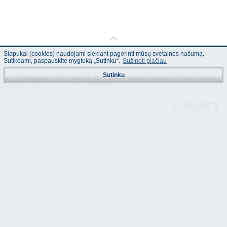
Slapukai (cookies) naudojami siekiant pagerinti mūsų svetainės našumą.
Sutikdami, paspauskite mygtuką „Sutinku“.
Sužinoti plačiau
Sutinku
© "AS Akvedukts" 2026. Dalinai ar pilnai naudojant duomenis iš šios svetainės
būtina naudoti nuorodą Į "AS Akvedukts"!