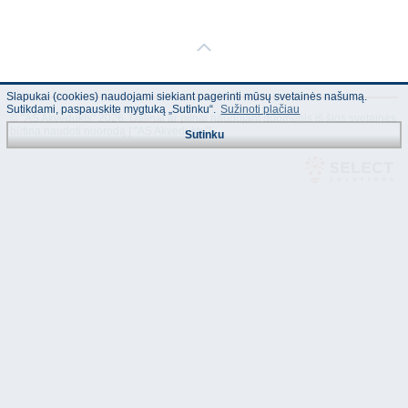
Slapukai (cookies) naudojami siekiant pagerinti mūsų svetainės našumą.
Sutikdami, paspauskite mygtuką „Sutinku“.
Sužinoti plačiau
© "AS Akvedukts" 2026. Dalinai ar pilnai naudojant duomenis iš šios svetainės
būtina naudoti nuorodą Į "AS Akvedukts"!
Sutinku