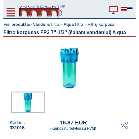
Visi produktai
Vandens filtrai
Aqua filtrai
Filtrų korpusai
-
-
-
Filtro korpusas FP3 7''-1/2'' (šaltam vandeniui) A qua
16.87 EUR
Kodas :
331016
(Kainos nurodytos su PVM)