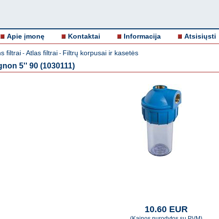
Apie įmonę
Kontaktai
Informacija
Atsisiųsti
 filtrai
Atlas filtrai
Filtrų korpusai ir kasetės
-
-
gnon 5'' 90 (1030111)
10.60 EUR
(Kainos nurodytos su PVM)