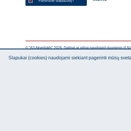
Pamiršote slaptažodį?
© "AS Akvedukts" 2026. Dalinai ar pilnai naudojant duomenis iš ši
Slapukai (cookies) naudojami siekiant pagerinti mūsų sve