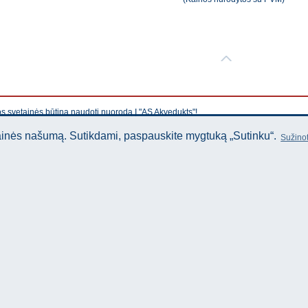
os svetainės būtina naudoti nuorodą Į "AS Akvedukts"!
tainės našumą. Sutikdami, paspauskite mygtuką „Sutinku“.
Sužinot