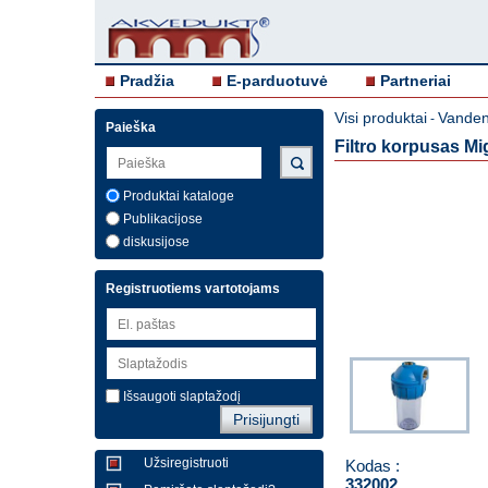
Pradžia
E-parduotuvė
Partneriai
Visi produktai
Vandens
-
Paieška
Filtro korpusas Mi
Produktai kataloge
Publikacijose
diskusijose
Registruotiems vartotojams
Išsaugoti slaptažodį
Užsiregistruoti
Kodas :
332002