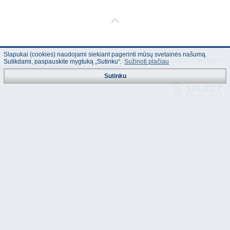
Slapukai (cookies) naudojami siekiant pagerinti mūsų svetainės našumą.
© "AS Akvedukts" 2026. Dalinai ar pilnai naudojant duomenis iš šios svetainės
Sutikdami, paspauskite mygtuką „Sutinku“.
Sužinoti plačiau
būtina naudoti nuorodą Į "AS Akvedukts"!
Sutinku