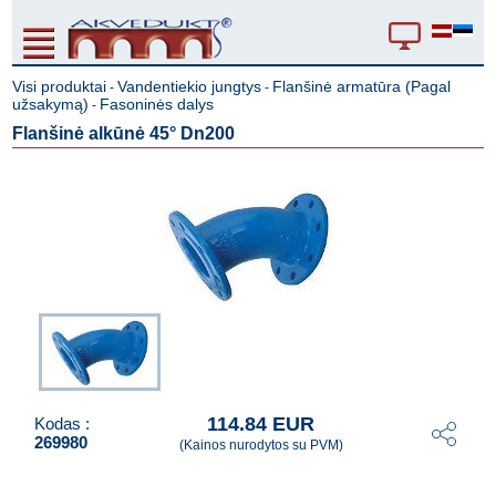
Visi produktai
Vandentiekio jungtys
Flanšinė armatūra (Pagal
-
-
užsakymą)
Fasoninės dalys
-
Flanšinė alkūnė 45° Dn200
114.84 EUR
Kodas :
269980
(Kainos nurodytos su PVM)