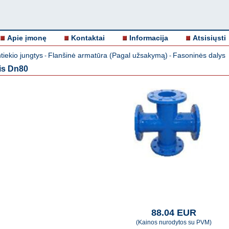
Apie įmonę
Kontaktai
Informacija
Atsisiųsti
iekio jungtys
Flanšinė armatūra (Pagal užsakymą)
Fasoninės dalys
-
-
kis Dn80
88.04 EUR
(Kainos nurodytos su PVM)