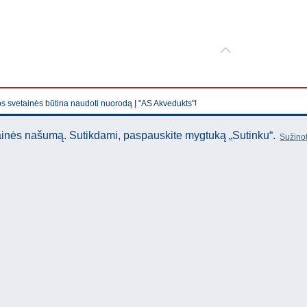
os svetainės būtina naudoti nuorodą Į "AS Akvedukts"!
tainės našumą. Sutikdami, paspauskite mygtuką „Sutinku“.
Sužinot