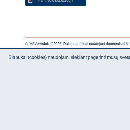
Pamiršote slaptažodį?
© "AS Akvedukts" 2026. Dalinai ar pilnai naudojant duomenis iš ši
Slapukai (cookies) naudojami siekiant pagerinti mūsų sve