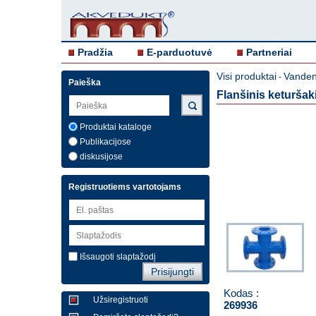
Pradžia
E-parduotuvė
Partneriai
Visi produktai
Vandent
-
Paieška
Flanšinis keturša
Produktai kataloge
Publikacijose
diskusijose
Registruotiems vartotojams
Išsaugoti slaptažodį
Kodas :
Užsiregistruoti
269936