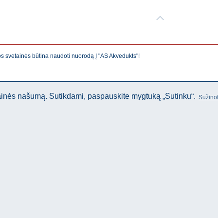
os svetainės būtina naudoti nuorodą Į "AS Akvedukts"!
tainės našumą. Sutikdami, paspauskite mygtuką „Sutinku“.
Sužinot