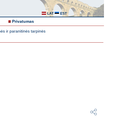
LAT
EST
Privatumas
s ir paranitinės tarpinės