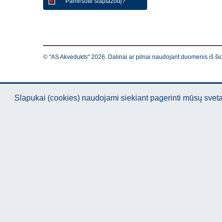
Pamiršote slaptažodį?
© "AS Akvedukts" 2026. Dalinai ar pilnai naudojant duomenis iš ši
Slapukai (cookies) naudojami siekiant pagerinti mūsų sve