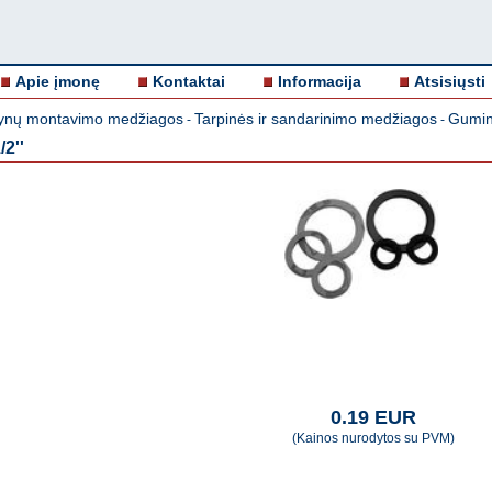
Apie įmonę
Kontaktai
Informacija
Atsisiųsti
nų montavimo medžiagos
Tarpinės ir sandarinimo medžiagos
Guminė
-
-
2''
0.19 EUR
(Kainos nurodytos su PVM)