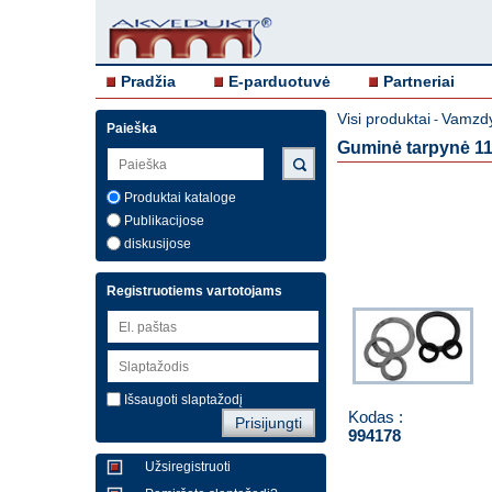
Pradžia
E-parduotuvė
Partneriai
Visi produktai
Vamzdy
-
Paieška
Guminė tarpynė 11/
Produktai kataloge
Publikacijose
diskusijose
Registruotiems vartotojams
Išsaugoti slaptažodį
Kodas :
994178
Užsiregistruoti