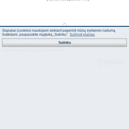
Slapukai (cookies) naudojami siekiant pagerinti mūsų svetainės našumą.
Sutikdami, paspauskite mygtuką „Sutinku“.
Sužinoti plačiau
Sutinku
© "AS Akvedukts" 2026. Dalinai ar pilnai naudojant duomenis iš šios svetainės
būtina naudoti nuorodą Į "AS Akvedukts"!