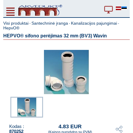
Visi produktai
Santechninė įranga
Kanalizacijos pajungimai
-
-
-
HepvO®
HEPVO® sifono perėjimas 32 mm (BV3) Wavin
4.83 EUR
Kodas :
870252
(Kainos nurodytos su PVM)