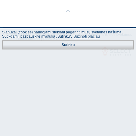
Slapukai (cookies) naudojami siekiant pagerinti mūsų svetainės našumą.
© "AS Akvedukts" 2026. Dalinai ar pilnai naudojant duomenis iš šios svetainės
Sutikdami, paspauskite mygtuką „Sutinku“.
Sužinoti plačiau
būtina naudoti nuorodą Į "AS Akvedukts"!
Sutinku