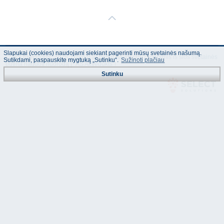
Slapukai (cookies) naudojami siekiant pagerinti mūsų svetainės našumą.
© "AS Akvedukts" 2026. Dalinai ar pilnai naudojant duomenis iš šios svetainės
Sutikdami, paspauskite mygtuką „Sutinku“.
Sužinoti plačiau
būtina naudoti nuorodą Į "AS Akvedukts"!
Sutinku