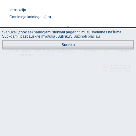
Instrukcija
Gamintojo katalogas (en)
Slapukai (cookies) naudojami siekiant pagerinti mūsų svetainės našumą.
Sutikdami, paspauskite mygtuką „Sutinku“.
Sužinoti plačiau
Sutinku
© "AS Akvedukts" 2026. Dalinai ar pilnai naudojant duomenis iš šios svetainės
būtina naudoti nuorodą Į "AS Akvedukts"!