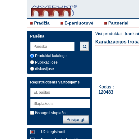
Pradžia
E-parduotuvė
Partneriai
Visi produktai
Įrankia
-
Paieška
Kanalizacijos tros
Produktai kataloge
Publikacijose
diskusijose
Registruotiems vartotojams
Kodas :
120483
Išsaugoti slaptažodį
Užsiregistruoti