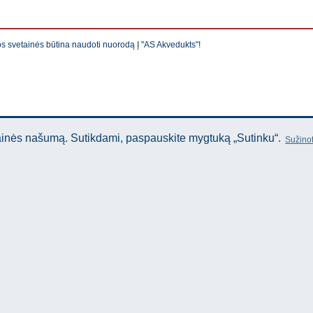
os svetainės būtina naudoti nuorodą Į "AS Akvedukts"!
tainės našumą. Sutikdami, paspauskite mygtuką „Sutinku“.
Sužinot