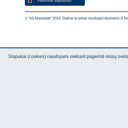
Pamiršote slaptažodį?
© "AS Akvedukts" 2026. Dalinai ar pilnai naudojant duomenis iš ši
Slapukai (cookies) naudojami siekiant pagerinti mūsų sve