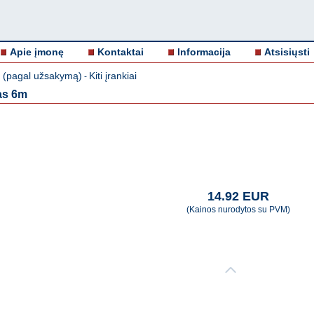
Apie įmonę
Kontaktai
Informacija
Atsisiųsti
i (pagal užsakymą)
Kiti įrankiai
-
as 6m
14.92 EUR
(Kainos nurodytos su PVM)